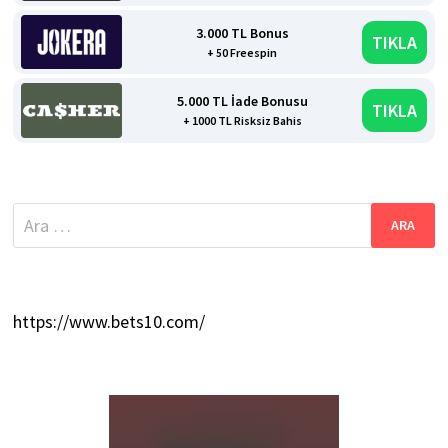
3.000 TL Bonus
TIKLA
+ 50 Freespin
5.000 TL İade Bonusu
TIKLA
+ 1000 TL Risksiz Bahis
Arama:
https://www.bets10.com/