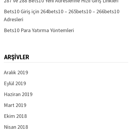
287 ve 288 Bets10 Yeni Adreslerine Hızlı Giriş Linkleri
Bets10 Giriş için 264bets10 – 265bets10 – 266bets10
Adresleri
Bets10 Para Yatırma Yöntemleri
ARŞIVLER
Aralık 2019
Eylül 2019
Haziran 2019
Mart 2019
Ekim 2018
Nisan 2018