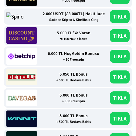
+ 200 Freespin
2.000 USDT (88.000TL) Nakit İade
TIKLA
Sadece Kripto & Kimliksiz Giriş
5.000 TL 'Ye Varan
TIKLA
%100 Nakit İade!
6.000 TL Hoş Geldin Bonusu
TIKLA
+ 80 Freespin
5.050 TL Bonus
TIKLA
+ 500 TL Bedava Bahis
5.000 TL Bonus
TIKLA
+ 300 Freespin
5.000 TL Bonus
TIKLA
+ 500 TL Bedava Bahis