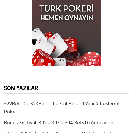
SON YAZILAR
322Bet10 – 323Bets10 – 324 Bets10 Yeni Adreslerde
Poker
Bonus Festivali 302 – 303 – 304 Bets10 Adresinde