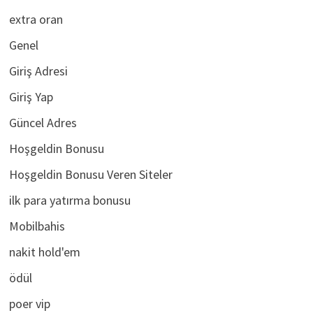
extra oran
Genel
Giriş Adresi
Giriş Yap
Güncel Adres
Hoşgeldin Bonusu
Hoşgeldin Bonusu Veren Siteler
ilk para yatırma bonusu
Mobilbahis
nakit hold'em
ödül
poer vip