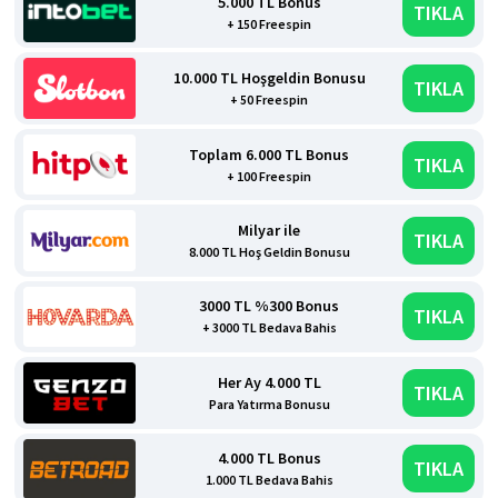
5.000 TL Bonus
TIKLA
+ 150 Freespin
10.000 TL Hoşgeldin Bonusu
TIKLA
+ 50 Freespin
Toplam 6.000 TL Bonus
TIKLA
+ 100 Freespin
Milyar ile
TIKLA
8.000 TL Hoş Geldin Bonusu
3000 TL %300 Bonus
TIKLA
+ 3000 TL Bedava Bahis
Her Ay 4.000 TL
TIKLA
Para Yatırma Bonusu
4.000 TL Bonus
TIKLA
1.000 TL Bedava Bahis