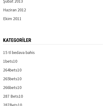
Şubat 2013
Haziran 2012
Ekim 2011
KATEGORILER
15 tl bedava bahis
1bets10
264bets10
265bets10
266bets10
287 Bets10
287Bets10