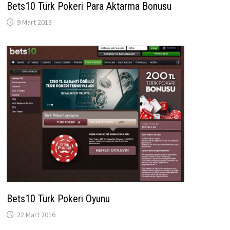
Bets10 Türk Pokeri Para Aktarma Bonusu
9 Mart 2013
Bets10 Türk Pokeri Oyunu
22 Mart 2016