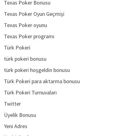
Texas Poker Bonusu
Texas Poker Oyun Geçmişi
Texas Poker oyunu
Texas Poker programı
Türk Pokeri
türk pokeri bonusu
türk pokeri hoşgeldin bonusu
Türk Pokeri para aktarma bonusu
Türk Pokeri Turnuvaları
Twitter
Üyelik Bonusu
Yeni Adres