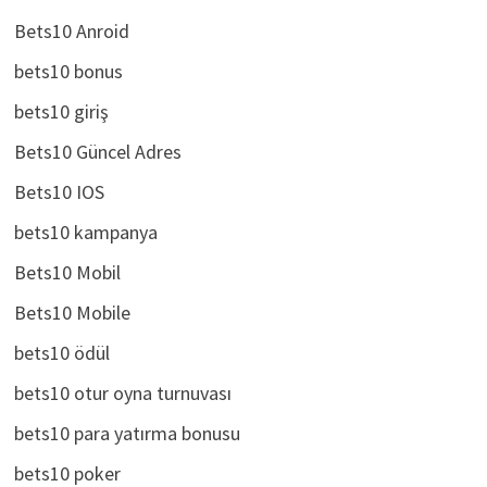
Bets10 Anroid
bets10 bonus
bets10 giriş
Bets10 Güncel Adres
Bets10 IOS
bets10 kampanya
Bets10 Mobil
Bets10 Mobile
bets10 ödül
bets10 otur oyna turnuvası
bets10 para yatırma bonusu
bets10 poker