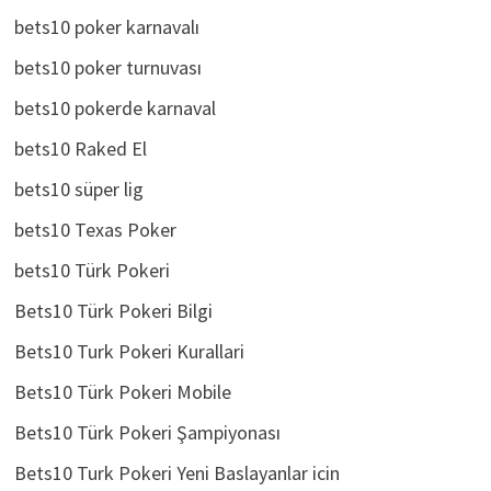
bets10 poker karnavalı
bets10 poker turnuvası
bets10 pokerde karnaval
bets10 Raked El
bets10 süper lig
bets10 Texas Poker
bets10 Türk Pokeri
Bets10 Türk Pokeri Bilgi
Bets10 Turk Pokeri Kurallari
Bets10 Türk Pokeri Mobile
Bets10 Türk Pokeri Şampiyonası
Bets10 Turk Pokeri Yeni Baslayanlar icin