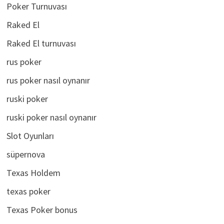
Poker Turnuvası
Raked El
Raked El turnuvası
rus poker
rus poker nasıl oynanır
ruski poker
ruski poker nasıl oynanır
Slot Oyunları
süpernova
Texas Holdem
texas poker
Texas Poker bonus