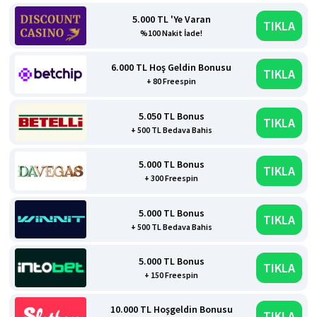
5.000 TL 'Ye Varan
TIKLA
%100 Nakit İade!
6.000 TL Hoş Geldin Bonusu
TIKLA
+ 80 Freespin
5.050 TL Bonus
TIKLA
+ 500 TL Bedava Bahis
5.000 TL Bonus
TIKLA
+ 300 Freespin
5.000 TL Bonus
TIKLA
+ 500 TL Bedava Bahis
5.000 TL Bonus
TIKLA
+ 150 Freespin
10.000 TL Hoşgeldin Bonusu
TIKLA