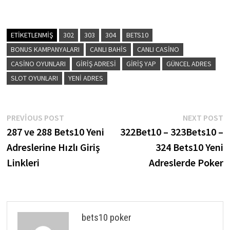
ETIKETLENMIŞ
302
303
304
BETS10
BONUS KAMPANYALARI
CANLI BAHIS
CANLI CASINO
CASINO OYUNLARI
GIRIŞ ADRESI
GIRIŞ YAP
GÜNCEL ADRES
SLOT OYUNLARI
YENI ADRES
Yazı
Previous
N
PREVIOUS POST
NEXT POST
post:
p
287 ve 288 Bets10 Yeni
322Bet10 – 323Bets10 –
gezinmesi
Adreslerine Hızlı Giriş
324 Bets10 Yeni
Linkleri
Adreslerde Poker
bets10 poker