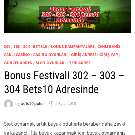
302
/
303
/
304
/
BETS10
/
BONUS KAMPANYALARI
/
CANLI BAHIS
/
CANLI CASINO
/
CASINO OYUNLARI
/
GIRIŞ ADRESI
/
GIRIŞ YAP
/
GÜNCEL ADRES
/
SLOT OYUNLARI
/
YENI ADRES
Bonus Festivali 302 – 303 –
304 Bets10 Adresinde
by
bets10 poker
5 Eylül 2019
Slot oynamak artık büyük ödüllerle beraber daha zevkli
ve kazançlı. İlla büyük kazanmak için büyük oynamanız