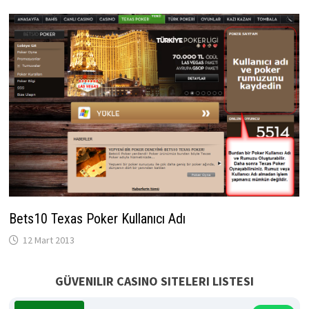
Bets10 Texas Poker Kullanıcı Adı
12 Mart 2013
GÜVENILIR CASINO SITELERI LISTESI