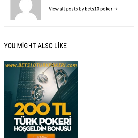
View all posts by bets10 poker →
YOU MIGHT ALSO LIKE