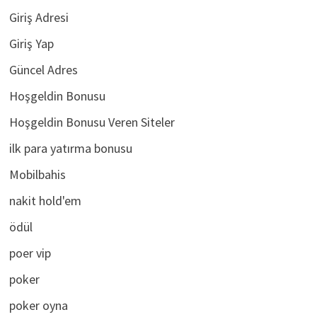
Giriş Adresi
Giriş Yap
Güncel Adres
Hoşgeldin Bonusu
Hoşgeldin Bonusu Veren Siteler
ilk para yatırma bonusu
Mobilbahis
nakit hold'em
ödül
poer vip
poker
poker oyna