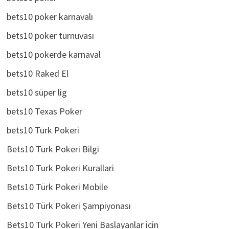
bets10 poker karnavalı
bets10 poker turnuvası
bets10 pokerde karnaval
bets10 Raked El
bets10 süper lig
bets10 Texas Poker
bets10 Türk Pokeri
Bets10 Türk Pokeri Bilgi
Bets10 Turk Pokeri Kurallari
Bets10 Türk Pokeri Mobile
Bets10 Türk Pokeri Şampiyonası
Bets10 Turk Pokeri Yeni Baslayanlar icin