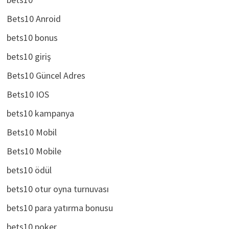
Bets10 Anroid
bets10 bonus
bets10 giriş
Bets10 Güncel Adres
Bets10 IOS
bets10 kampanya
Bets10 Mobil
Bets10 Mobile
bets10 ödül
bets10 otur oyna turnuvası
bets10 para yatırma bonusu
bets10 poker