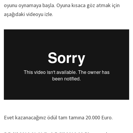
oyunu oynamaya başla. Oyuna kısaca göz atmak için
aşağıdaki videoyu izle.
Evet kazanacağınız ödül tam tamına 20.000 Euro.