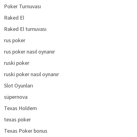
Poker Turnuvası
Raked El
Raked El turnuvası
rus poker
rus poker nasıl oynanır
ruski poker
ruski poker nasıl oynanır
Slot Oyunları
süpernova
Texas Holdem
texas poker
Texas Poker bonus