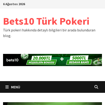
İçeriğe
6 Ağustos 2026
geç
Bets10 Türk Pokeri
Türk pokeri hakkında detaylı bilgileri bir arada bulunduran
blog.
MENÜ