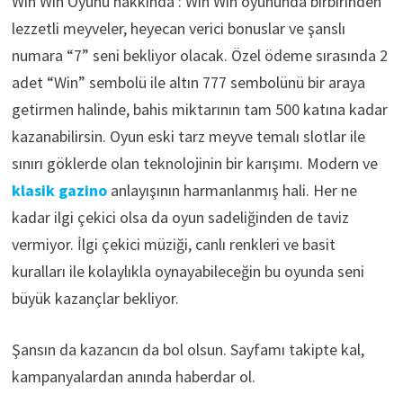
Win Win Oyunu hakkında : Win Win oyununda birbirinden
lezzetli meyveler, heyecan verici bonuslar ve şanslı
numara “7” seni bekliyor olacak. Özel ödeme sırasında 2
adet “Win” sembolü ile altın 777 sembolünü bir araya
getirmen halinde, bahis miktarının tam 500 katına kadar
kazanabilirsin. Oyun eski tarz meyve temalı slotlar ile
sınırı göklerde olan teknolojinin bir karışımı. Modern ve
klasik gazino
anlayışının harmanlanmış hali. Her ne
kadar ilgi çekici olsa da oyun sadeliğinden de taviz
vermiyor. İlgi çekici müziği, canlı renkleri ve basit
kuralları ile kolaylıkla oynayabileceğin bu oyunda seni
büyük kazançlar bekliyor.
Şansın da kazancın da bol olsun. Sayfamı takipte kal,
kampanyalardan anında haberdar ol.