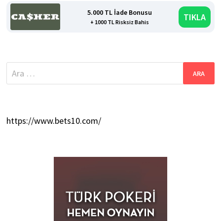
5.000 TL İade Bonusu
TIKLA
+ 1000 TL Risksiz Bahis
Arama:
https://www.bets10.com/