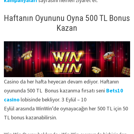
kampanyaları
sayfasını hemen ziyaret et.
Haftanın Oyununu Oyna 500 TL Bonus
Kazan
Casino da her hafta heyecan devam ediyor. Haftanın
oyununda 500 TL Bonus kazanma fırsatı seni
Bets10
casino
lobisinde bekliyor. 3 Eylül – 10
Eylül arasında WinWin’de oynayacağın her 500 TL için 50
TL bonus kazanabilirsin.