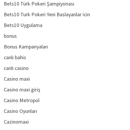
Bets10 Türk Pokeri Şampiyonası
Bets10 Turk Pokeri Yeni Baslayanlar icin
Bets10 Uygulama
bonus
Bonus Kampanyaları
canlı bahis
canlı casino
Casino maxi
Casino maxi giriş
Casino Metropol
Casino Oyunları
Cazinomaxi