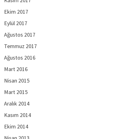
Kasım 2017
Ekim 2017
Eylül 2017
Ağustos 2017
Temmuz 2017
Ağustos 2016
Mart 2016
Nisan 2015
Mart 2015
Aralık 2014
Kasım 2014
Ekim 2014
Nisan 2013