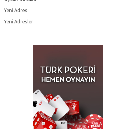
Yeni Adres
Yeni Adresler