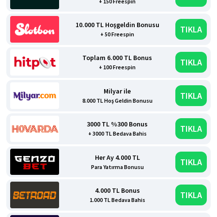
+ 150 Freespin
10.000 TL Hoşgeldin Bonusu
TIKLA
+ 50 Freespin
Toplam 6.000 TL Bonus
TIKLA
+ 100 Freespin
Milyar ile
TIKLA
8.000 TL Hoş Geldin Bonusu
3000 TL %300 Bonus
TIKLA
+ 3000 TL Bedava Bahis
Her Ay 4.000 TL
TIKLA
Para Yatırma Bonusu
4.000 TL Bonus
TIKLA
1.000 TL Bedava Bahis