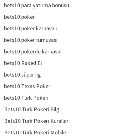
bets10 para yatırma bonusu
bets10 poker
bets10 poker karnavalı
bets10 poker turnuvası
bets10 pokerde karnaval
bets10 Raked El
bets10 süper lig
bets10 Texas Poker
bets10 Türk Pokeri
Bets10 Türk Pokeri Bilgi
Bets10 Turk Pokeri Kurallari
Bets10 Türk Pokeri Mobile