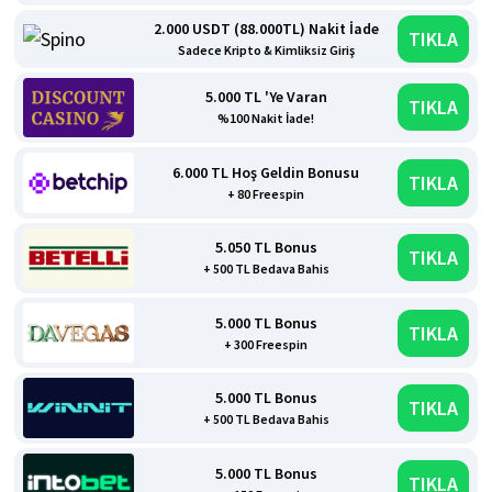
2.000 USDT (88.000TL) Nakit İade
TIKLA
Sadece Kripto & Kimliksiz Giriş
5.000 TL 'Ye Varan
TIKLA
%100 Nakit İade!
6.000 TL Hoş Geldin Bonusu
TIKLA
+ 80 Freespin
5.050 TL Bonus
TIKLA
+ 500 TL Bedava Bahis
5.000 TL Bonus
TIKLA
+ 300 Freespin
5.000 TL Bonus
TIKLA
+ 500 TL Bedava Bahis
5.000 TL Bonus
TIKLA