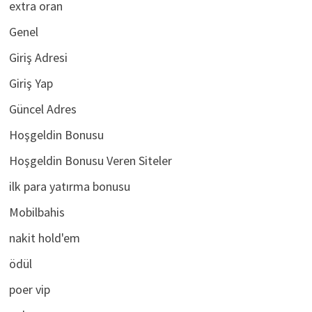
extra oran
Genel
Giriş Adresi
Giriş Yap
Güncel Adres
Hoşgeldin Bonusu
Hoşgeldin Bonusu Veren Siteler
ilk para yatırma bonusu
Mobilbahis
nakit hold'em
ödül
poer vip