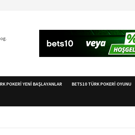
log.
RK POKERI YENI BAŞLAYANLAR
BETS10 TÜRK POKERI OYUNU