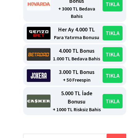
Bonus
TIKLA
+ 3000 TL Bedava
Bahis
Her Ay 4.000 TL
TIKLA
Para Yatırma Bonusu
4.000 TL Bonus
TIKLA
1.000 TL Bedava Bahis
3.000 TL Bonus
TIKLA
+ 50 Freespin
5.000 TL İade
TIKLA
Bonusu
+ 1000 TL Risksiz Bahis
Arama: