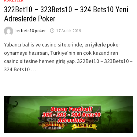
322Bet10 – 323Bets10 – 324 Bets10 Yeni
Adreslerde Poker
by
bets10 poker
17 Aralık 2019
Yabancı bahis ve casino sitelerinde, en iyilerle poker
oynamaya hazırsan, Türkiye’nin en çok kazandıran
casino sitesine hemen giriş yap. 322Bet10 – 323Bets10 –
324 Bets10 …