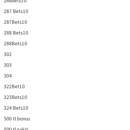
266bets10
287 Bets10
287Bets10
288 Bets10
288Bets10
302
303
304
322Bet10
323Bets10
324 Bets10
500 tl bonus
500 tl nakit