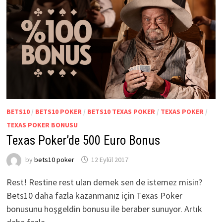
BETS10
/
BETS10 POKER
/
BETS10 TEXAS POKER
/
TEXAS POKER
/
TEXAS POKER BONUSU
Texas Poker’de 500 Euro Bonus
by
bets10 poker
12 Eylül 2017
Rest! Restine rest ulan demek sen de istemez misin?
Bets10 daha fazla kazanmanız için Texas Poker
bonusunu hoşgeldin bonusu ile beraber sunuyor. Artık