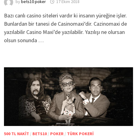
by
bets10 poker
17 Ekim 2018
Bazı canlı casino siteleri vardır ki insanın yüreğine işler.
Bunlardan bir tanesi de Casinomaxi‘dir. Cazinomaxi de
yazılabilir Casino Maxi’de yazılabilir. Yazılışı ne olursan
olsun sonunda …
500 TL NAKIT
/
BETS10
/
POKER
/
TÜRK POKERI