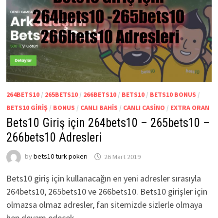
264BETS10
/
265BETS10
/
266BETS10
/
BETS10
/
BETS10 BONUS
/
BETS10 GIRIŞ
/
BONUS
/
CANLI BAHIS
/
CANLI CASINO
/
EXTRA ORAN
Bets10 Giriş için 264bets10 – 265bets10 –
266bets10 Adresleri
by
bets10 türk pokeri
26 Mart 2019
Bets10 giriş için kullanacağın en yeni adresler sırasıyla
264bets10, 265bets10 ve 266bets10. Bets10 girişler için
olmazsa olmaz adresler, fan sitemizde sizlerle olmaya
hep devam edecek. …