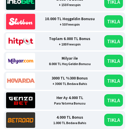
TIKLA
+ 150 Freespin
10.000 TL Hoşgeldin Bonusu
TIKLA
+ 50 Freespin
Toplam 6.000 TL Bonus
TIKLA
+ 100 Freespin
Milyar ile
TIKLA
8.000 TL Hoş Geldin Bonusu
3000 TL %300 Bonus
TIKLA
+ 3000 TL Bedava Bahis
Her Ay 4.000 TL
TIKLA
Para Yatırma Bonusu
4.000 TL Bonus
TIKLA
1.000 TL Bedava Bahis