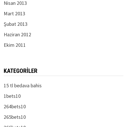
Nisan 2013
Mart 2013
Şubat 2013
Haziran 2012
Ekim 2011
KATEGORILER
15 tl bedava bahis
1bets10
264bets10
265bets10