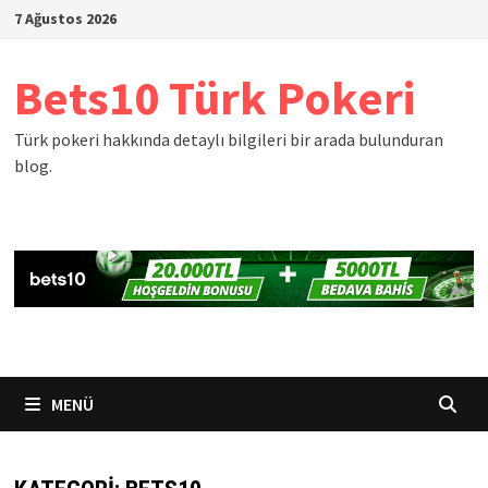
İçeriğe
7 Ağustos 2026
geç
Bets10 Türk Pokeri
Türk pokeri hakkında detaylı bilgileri bir arada bulunduran
blog.
MENÜ