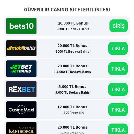
GÜVENILIR CASINO SITELERI LISTESI
20.000 TL Bonus
GİRİŞ
5000TL Bedava Bahis
20.000 TL Bonus
TIKLA
3000 TL Bedava Bahis
20.000 TL Bonus
TIKLA
+ 5.000 TL Bedava Bahis
5.000 TL Bonus
TIKLA
5.000 TL Bedava Bahis
12.000 TL Bonus
TIKLA
+ 120 Freespin
20.000 TL Bonus
TIKLA
+ 200 Freespin