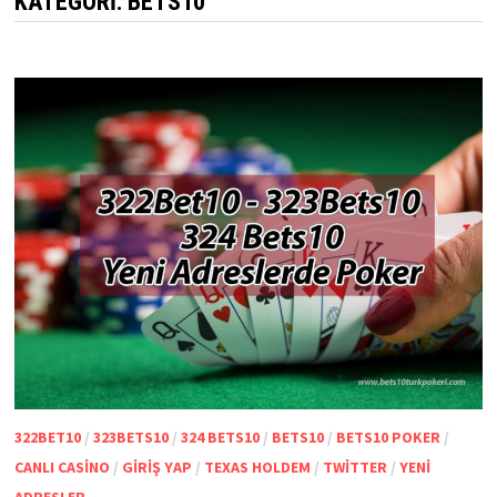
KATEGORI:
BETS10
322BET10
/
323BETS10
/
324 BETS10
/
BETS10
/
BETS10 POKER
/
CANLI CASINO
/
GIRIŞ YAP
/
TEXAS HOLDEM
/
TWITTER
/
YENI
ADRESLER