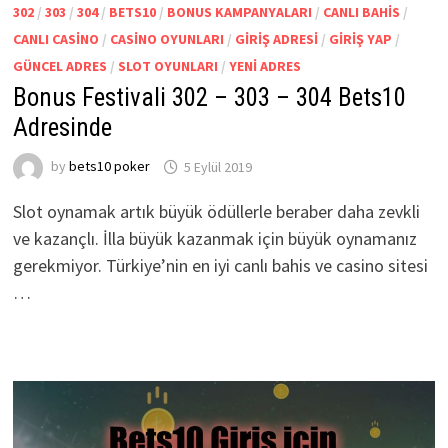
302
/
303
/
304
/
BETS10
/
BONUS KAMPANYALARI
/
CANLI BAHIS
/
CANLI CASINO
/
CASINO OYUNLARI
/
GIRIŞ ADRESI
/
GIRIŞ YAP
/
GÜNCEL ADRES
/
SLOT OYUNLARI
/
YENI ADRES
Bonus Festivali 302 – 303 – 304 Bets10
Adresinde
by
bets10 poker
5 Eylül 2019
Slot oynamak artık büyük ödüllerle beraber daha zevkli
ve kazançlı. İlla büyük kazanmak için büyük oynamanız
gerekmiyor. Türkiye’nin en iyi canlı bahis ve casino sitesi
…