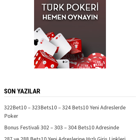
SON YAZILAR
322Bet10 – 323Bets10 – 324 Bets10 Yeni Adreslerde
Poker
Bonus Festivali 302 – 303 – 304 Bets10 Adresinde
287 ve 288 Bets10 Yeni Adreslerine Hızlı Giriş Linkleri