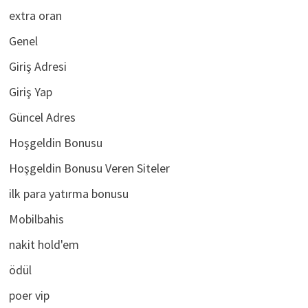
extra oran
Genel
Giriş Adresi
Giriş Yap
Güncel Adres
Hoşgeldin Bonusu
Hoşgeldin Bonusu Veren Siteler
ilk para yatırma bonusu
Mobilbahis
nakit hold'em
ödül
poer vip