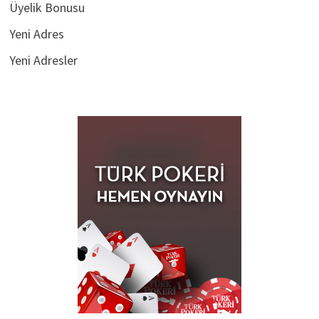
Üyelik Bonusu
Yeni Adres
Yeni Adresler