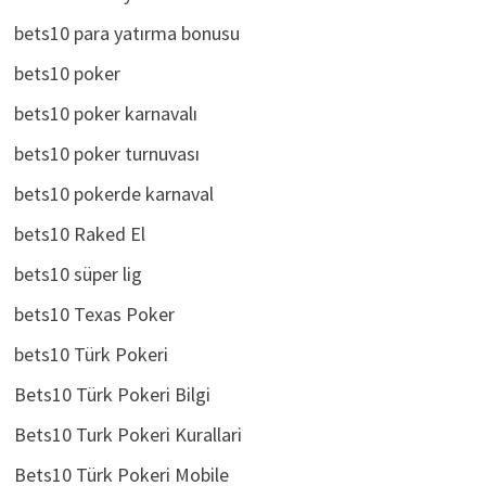
bets10 para yatırma bonusu
bets10 poker
bets10 poker karnavalı
bets10 poker turnuvası
bets10 pokerde karnaval
bets10 Raked El
bets10 süper lig
bets10 Texas Poker
bets10 Türk Pokeri
Bets10 Türk Pokeri Bilgi
Bets10 Turk Pokeri Kurallari
Bets10 Türk Pokeri Mobile