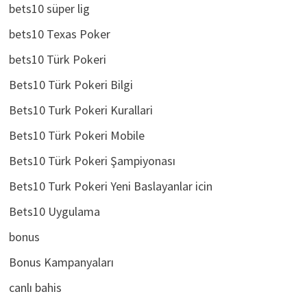
bets10 süper lig
bets10 Texas Poker
bets10 Türk Pokeri
Bets10 Türk Pokeri Bilgi
Bets10 Turk Pokeri Kurallari
Bets10 Türk Pokeri Mobile
Bets10 Türk Pokeri Şampiyonası
Bets10 Turk Pokeri Yeni Baslayanlar icin
Bets10 Uygulama
bonus
Bonus Kampanyaları
canlı bahis