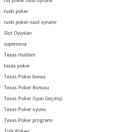
rus poker nasıl oynanır
ruski poker
ruski poker nasıl oynanır
Slot Oyunları
süpernova
Texas Holdem
texas poker
Texas Poker bonus
Texas Poker Bonusu
Texas Poker Oyun Geçmişi
Texas Poker oyunu
Texas Poker programı
Türk Pokeri