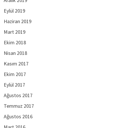
Aralık 2019
Eylül 2019
Haziran 2019
Mart 2019
Ekim 2018
Nisan 2018
Kasım 2017
Ekim 2017
Eylül 2017
Ağustos 2017
Temmuz 2017
Ağustos 2016
Mart 2016