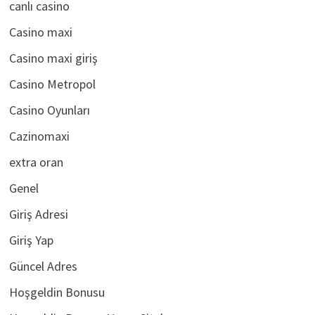
canlı casino
Casino maxi
Casino maxi giriş
Casino Metropol
Casino Oyunları
Cazinomaxi
extra oran
Genel
Giriş Adresi
Giriş Yap
Güncel Adres
Hoşgeldin Bonusu