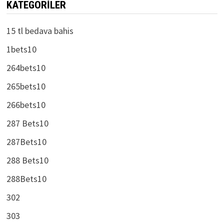
KATEGORILER
15 tl bedava bahis
1bets10
264bets10
265bets10
266bets10
287 Bets10
287Bets10
288 Bets10
288Bets10
302
303