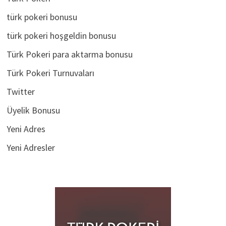
türk pokeri bonusu
türk pokeri hoşgeldin bonusu
Türk Pokeri para aktarma bonusu
Türk Pokeri Turnuvaları
Twitter
Üyelik Bonusu
Yeni Adres
Yeni Adresler