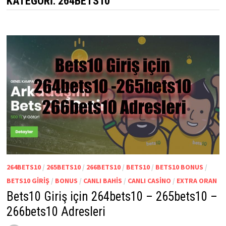
KATEGORI:
264BETS10
264BETS10
/
265BETS10
/
266BETS10
/
BETS10
/
BETS10 BONUS
/
BETS10 GIRIŞ
/
BONUS
/
CANLI BAHIS
/
CANLI CASINO
/
EXTRA ORAN
Bets10 Giriş için 264bets10 – 265bets10 –
266bets10 Adresleri