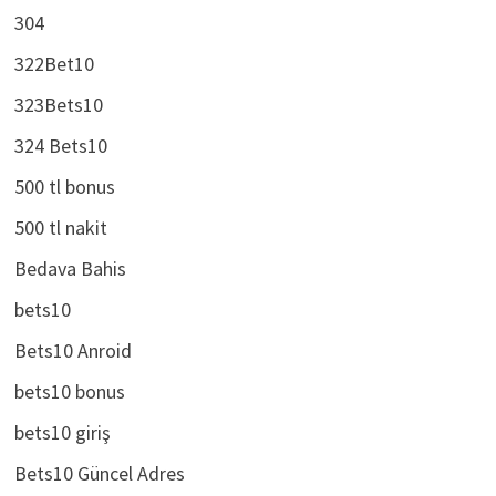
304
322Bet10
323Bets10
324 Bets10
500 tl bonus
500 tl nakit
Bedava Bahis
bets10
Bets10 Anroid
bets10 bonus
bets10 giriş
Bets10 Güncel Adres