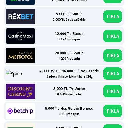
5.000 TL Bonus
TIKLA
5.000 TL Bedava Bahis
12.000 TL Bonus
TIKLA
+ 120 Freespin
20.000 TL Bonus
TIKLA
+ 200 Freespin
2.000 USDT (96.000 TL) Nakit İade
TIKLA
Sadece Kripto & Kimliksiz Giriş
5.000 TL 'Ye Varan
TIKLA
%100 Nakit İade!
6.000 TL Hoş Geldin Bonusu
TIKLA
+ 80 Freespin
5.050 TL Bonus