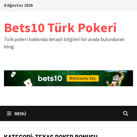
İçeriğe
8 Ağustos 2026
geç
Bets10 Türk Pokeri
Türk pokeri hakkında detaylı bilgileri bir arada bulunduran
blog.
MENÜ