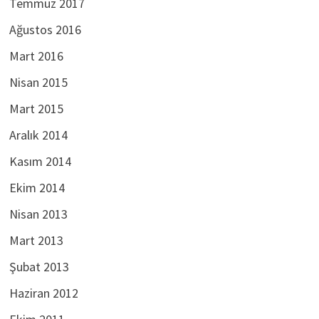
Temmuz 2017
Ağustos 2016
Mart 2016
Nisan 2015
Mart 2015
Aralık 2014
Kasım 2014
Ekim 2014
Nisan 2013
Mart 2013
Şubat 2013
Haziran 2012