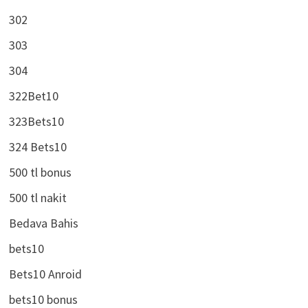
302
303
304
322Bet10
323Bets10
324 Bets10
500 tl bonus
500 tl nakit
Bedava Bahis
bets10
Bets10 Anroid
bets10 bonus