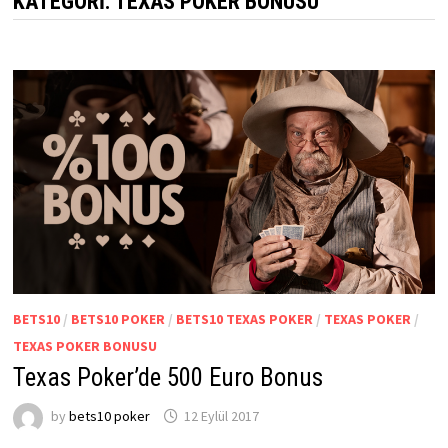
KATEGORI:
TEXAS POKER BONUSU
BETS10
/
BETS10 POKER
/
BETS10 TEXAS POKER
/
TEXAS POKER
/
TEXAS POKER BONUSU
Texas Poker’de 500 Euro Bonus
by
bets10 poker
12 Eylül 2017