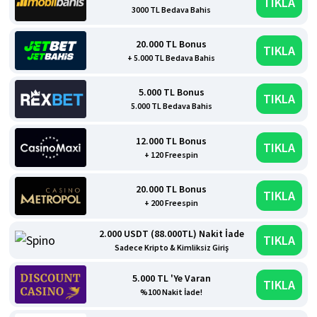
TIKLA
3000 TL Bedava Bahis
20.000 TL Bonus
TIKLA
+ 5.000 TL Bedava Bahis
5.000 TL Bonus
TIKLA
5.000 TL Bedava Bahis
12.000 TL Bonus
TIKLA
+ 120 Freespin
20.000 TL Bonus
TIKLA
+ 200 Freespin
2.000 USDT (88.000TL) Nakit İade
TIKLA
Sadece Kripto & Kimliksiz Giriş
5.000 TL 'Ye Varan
TIKLA
%100 Nakit İade!