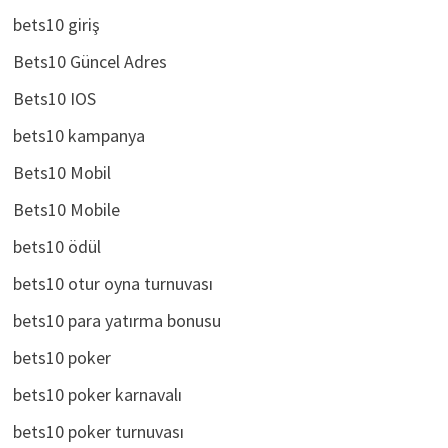
bets10 giriş
Bets10 Güncel Adres
Bets10 IOS
bets10 kampanya
Bets10 Mobil
Bets10 Mobile
bets10 ödül
bets10 otur oyna turnuvası
bets10 para yatırma bonusu
bets10 poker
bets10 poker karnavalı
bets10 poker turnuvası