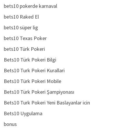
bets10 pokerde karnaval
bets10 Raked El
bets10 süper lig
bets10 Texas Poker
bets10 Türk Pokeri
Bets10 Türk Pokeri Bilgi
Bets10 Turk Pokeri Kurallari
Bets10 Türk Pokeri Mobile
Bets10 Türk Pokeri Şampiyonası
Bets10 Turk Pokeri Yeni Baslayanlar icin
Bets10 Uygulama
bonus