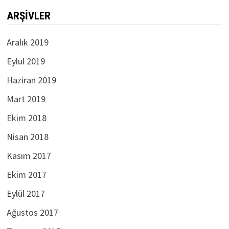
ARŞIVLER
Aralık 2019
Eylül 2019
Haziran 2019
Mart 2019
Ekim 2018
Nisan 2018
Kasım 2017
Ekim 2017
Eylül 2017
Ağustos 2017