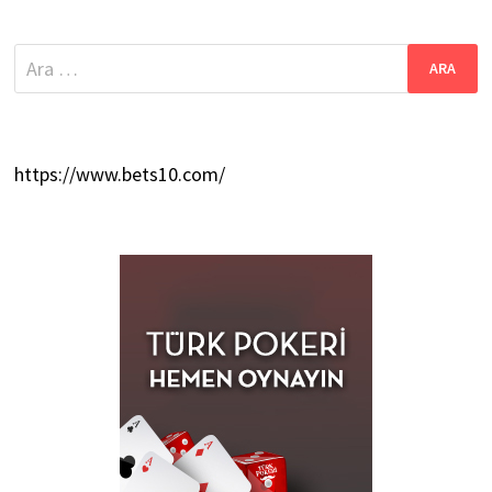
Arama:
https://www.bets10.com/