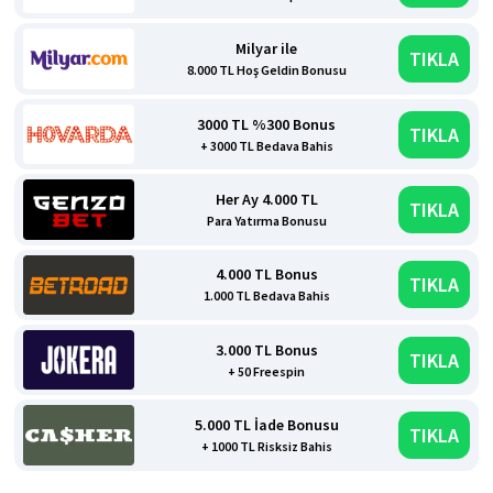
Milyar ile
TIKLA
8.000 TL Hoş Geldin Bonusu
3000 TL %300 Bonus
TIKLA
+ 3000 TL Bedava Bahis
Her Ay 4.000 TL
TIKLA
Para Yatırma Bonusu
4.000 TL Bonus
TIKLA
1.000 TL Bedava Bahis
3.000 TL Bonus
TIKLA
+ 50 Freespin
5.000 TL İade Bonusu
TIKLA
+ 1000 TL Risksiz Bahis