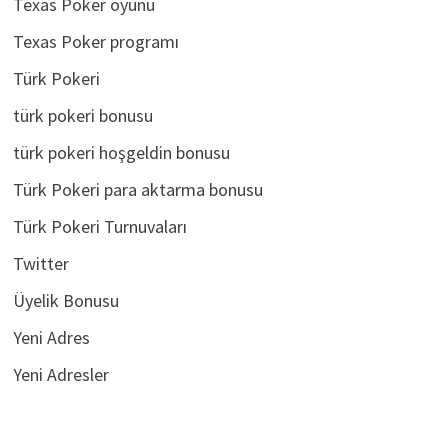
Texas Poker oyunu
Texas Poker programı
Türk Pokeri
türk pokeri bonusu
türk pokeri hoşgeldin bonusu
Türk Pokeri para aktarma bonusu
Türk Pokeri Turnuvaları
Twitter
Üyelik Bonusu
Yeni Adres
Yeni Adresler