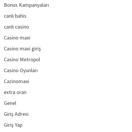
Bonus Kampanyaları
canlı bahis
canlı casino
Casino maxi
Casino maxi giriş
Casino Metropol
Casino Oyunları
Cazinomaxi
extra oran
Genel
Giriş Adresi
Giriş Yap