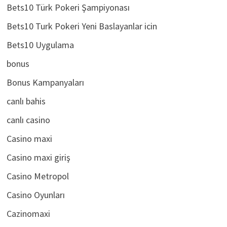
Bets10 Türk Pokeri Şampiyonası
Bets10 Turk Pokeri Yeni Baslayanlar icin
Bets10 Uygulama
bonus
Bonus Kampanyaları
canlı bahis
canlı casino
Casino maxi
Casino maxi giriş
Casino Metropol
Casino Oyunları
Cazinomaxi