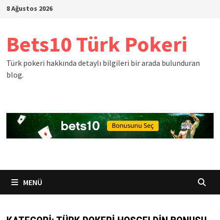
İçeriğe
8 Ağustos 2026
geç
Bets10 Türk Pokeri
Türk pokeri hakkında detaylı bilgileri bir arada bulunduran
blog.
MENÜ