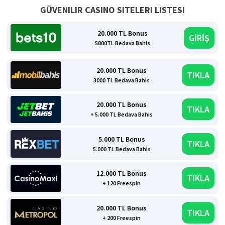
GÜVENILIR CASINO SITELERI LISTESI
20.000 TL Bonus
GİRİŞ
5000TL Bedava Bahis
20.000 TL Bonus
TIKLA
3000 TL Bedava Bahis
20.000 TL Bonus
TIKLA
+ 5.000 TL Bedava Bahis
5.000 TL Bonus
TIKLA
5.000 TL Bedava Bahis
12.000 TL Bonus
TIKLA
+ 120 Freespin
20.000 TL Bonus
TIKLA
+ 200 Freespin