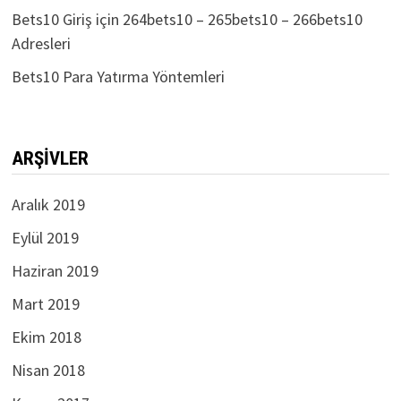
Bets10 Giriş için 264bets10 – 265bets10 – 266bets10
Adresleri
Bets10 Para Yatırma Yöntemleri
ARŞIVLER
Aralık 2019
Eylül 2019
Haziran 2019
Mart 2019
Ekim 2018
Nisan 2018