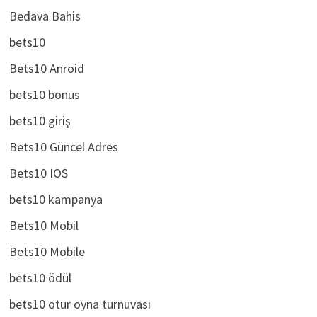
Bedava Bahis
bets10
Bets10 Anroid
bets10 bonus
bets10 giriş
Bets10 Güncel Adres
Bets10 IOS
bets10 kampanya
Bets10 Mobil
Bets10 Mobile
bets10 ödül
bets10 otur oyna turnuvası