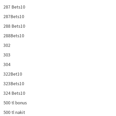
287 Bets10
287Bets10
288 Bets10
288Bets10
302
303
304
322Bet10
323Bets10
324 Bets10
500 tl bonus
500 tl nakit