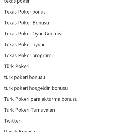
texas poker
Texas Poker bonus
Texas Poker Bonusu
Texas Poker Oyun Geçmişi
Texas Poker oyunu
Texas Poker programı
Türk Pokeri
türk pokeri bonusu
türk pokeri hoşgeldin bonusu
Türk Pokeri para aktarma bonusu
Türk Pokeri Turnuvaları
Twitter
Üyelik Bonusu