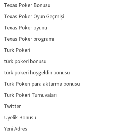
Texas Poker Bonusu
Texas Poker Oyun Geçmişi
Texas Poker oyunu
Texas Poker programı
Türk Pokeri
türk pokeri bonusu
türk pokeri hoşgeldin bonusu
Türk Pokeri para aktarma bonusu
Türk Pokeri Turnuvaları
Twitter
Üyelik Bonusu
Yeni Adres