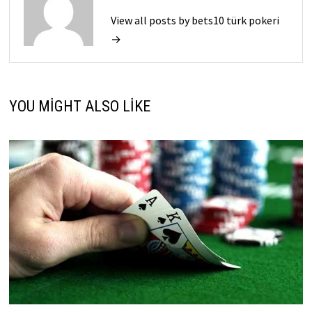
View all posts by bets10 türk pokeri
→
YOU MIGHT ALSO LIKE