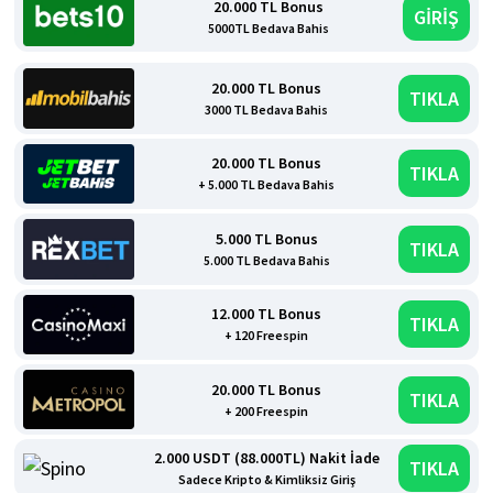
20.000 TL Bonus
GİRİŞ
5000TL Bedava Bahis
20.000 TL Bonus
TIKLA
3000 TL Bedava Bahis
20.000 TL Bonus
TIKLA
+ 5.000 TL Bedava Bahis
5.000 TL Bonus
TIKLA
5.000 TL Bedava Bahis
12.000 TL Bonus
TIKLA
+ 120 Freespin
20.000 TL Bonus
TIKLA
+ 200 Freespin
2.000 USDT (88.000TL) Nakit İade
TIKLA
Sadece Kripto & Kimliksiz Giriş