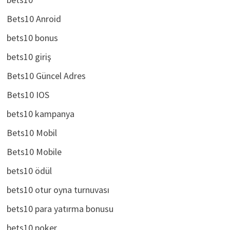
Bets10 Anroid
bets10 bonus
bets10 giriş
Bets10 Güncel Adres
Bets10 IOS
bets10 kampanya
Bets10 Mobil
Bets10 Mobile
bets10 ödül
bets10 otur oyna turnuvası
bets10 para yatırma bonusu
bets10 poker