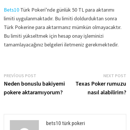
Bets10
Türk Pokeri’nde günlük 50 TL para aktarımı
limiti uygulanmaktadır. Bu limiti doldurduktan sonra
Türk Pokerine para aktarmanız mümkün olmayacaktır.
Bu limiti yükseltmek için hesap onay işleminizi
tamamlayacağınız belgeleri iletmeniz gerekmektedir.
Yazı
Previous
N
PREVIOUS POST
NEXT POST
post:
p
Neden bonuslu bakiyemi
Texas Poker rumuzu
gezinmesi
pokere aktaramıyorum?
nasıl alabilirim?
bets10 türk pokeri