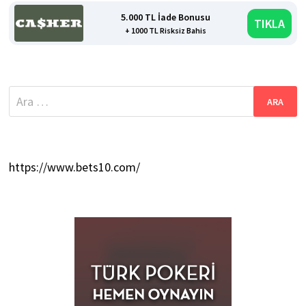
5.000 TL İade Bonusu
TIKLA
+ 1000 TL Risksiz Bahis
Arama:
https://www.bets10.com/