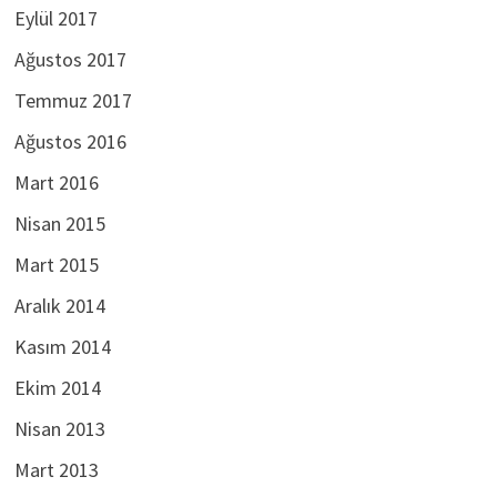
Eylül 2017
Ağustos 2017
Temmuz 2017
Ağustos 2016
Mart 2016
Nisan 2015
Mart 2015
Aralık 2014
Kasım 2014
Ekim 2014
Nisan 2013
Mart 2013