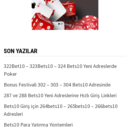
SON YAZILAR
322Bet10 – 323Bets10 – 324 Bets10 Yeni Adreslerde
Poker
Bonus Festivali 302 – 303 – 304 Bets10 Adresinde
287 ve 288 Bets10 Yeni Adreslerine Hızlı Giriş Linkleri
Bets10 Giriş için 264bets10 – 265bets10 – 266bets10
Adresleri
Bets10 Para Yatırma Yöntemleri