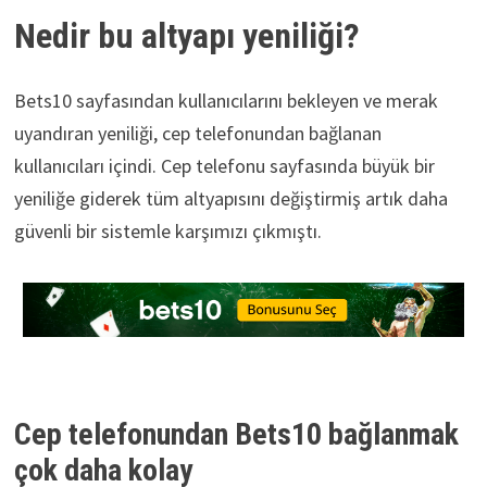
Nedir bu altyapı yeniliği?
Bets10 sayfasından kullanıcılarını bekleyen ve merak
uyandıran yeniliği, cep telefonundan bağlanan
kullanıcıları içindi. Cep telefonu sayfasında büyük bir
yeniliğe giderek tüm altyapısını değiştirmiş artık daha
güvenli bir sistemle karşımızı çıkmıştı.
Cep telefonundan Bets10 bağlanmak
çok daha kolay