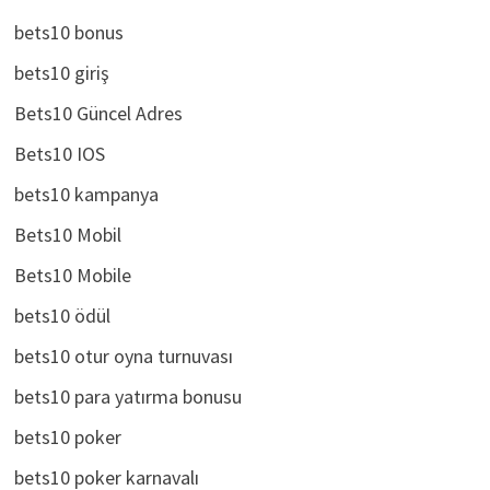
bets10 bonus
bets10 giriş
Bets10 Güncel Adres
Bets10 IOS
bets10 kampanya
Bets10 Mobil
Bets10 Mobile
bets10 ödül
bets10 otur oyna turnuvası
bets10 para yatırma bonusu
bets10 poker
bets10 poker karnavalı