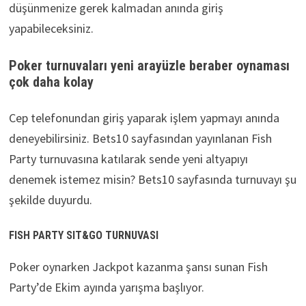
düşünmenize gerek kalmadan anında giriş
yapabileceksiniz.
Poker turnuvaları yeni arayüzle beraber oynaması
çok daha kolay
Cep telefonundan giriş yaparak işlem yapmayı anında
deneyebilirsiniz. Bets10 sayfasından yayınlanan Fish
Party turnuvasına katılarak sende yeni altyapıyı
denemek istemez misin? Bets10 sayfasında turnuvayı şu
şekilde duyurdu.
FISH PARTY SIT&GO TURNUVASI
Poker oynarken Jackpot kazanma şansı sunan Fish
Party’de Ekim ayında yarışma başlıyor.