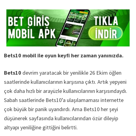
Bets10 mobil ile oyun keyfi her zaman yanınızda.
Bets10
devrim yaratacak bir yenilikle 26 Ekim öğlen
saatlerinde kullanıcılarının karşısına çıktı. Artık yepyeni
çok daha hızlı bir arayüzle kullanıcılarının karşısındaydı.
Sabah saatlerinde Bets10’a ulaşılamaması internette
çok büyük bir panik uyandırdı. Ama Bets10 her şeyi
düşünerek sayfasında kullanıcılarından özür dileyip
altyapı yeniliğine gittiğini belirtti.