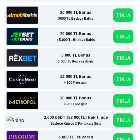
20.000 TL Bonus
TIKLA
3000 TL Bedava Bahis
20.000 TL Bonus
TIKLA
+ 5.000 TL Bedava Bahis
5.000 TL Bonus
TIKLA
5.000 TL Bedava Bahis
12.000 TL Bonus
TIKLA
+ 120 Freespin
20.000 TL Bonus
TIKLA
+ 200 Freespin
2.000 USDT (88.000TL) Nakit İade
TIKLA
Sadece Kripto & Kimliksiz Giriş
5.000 TL 'Ye Varan
TIKLA