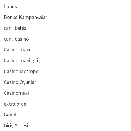
bonus
Bonus Kampanyaları
canlı bahis
canlı casino
Casino maxi
Casino maxi giriş
Casino Metropol
Casino Oyunları
Cazinomaxi
extra oran
Genel
Giriş Adresi