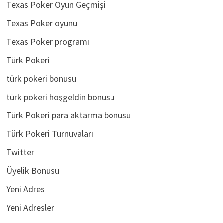
Texas Poker Oyun Geçmişi
Texas Poker oyunu
Texas Poker programı
Türk Pokeri
türk pokeri bonusu
türk pokeri hoşgeldin bonusu
Türk Pokeri para aktarma bonusu
Türk Pokeri Turnuvaları
Twitter
Üyelik Bonusu
Yeni Adres
Yeni Adresler