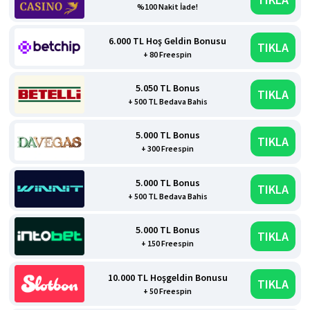
%100 Nakit İade!
6.000 TL Hoş Geldin Bonusu
TIKLA
+ 80 Freespin
5.050 TL Bonus
TIKLA
+ 500 TL Bedava Bahis
5.000 TL Bonus
TIKLA
+ 300 Freespin
5.000 TL Bonus
TIKLA
+ 500 TL Bedava Bahis
5.000 TL Bonus
TIKLA
+ 150 Freespin
10.000 TL Hoşgeldin Bonusu
TIKLA
+ 50 Freespin