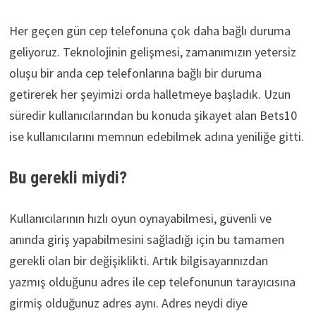
Her geçen gün cep telefonuna çok daha bağlı duruma
geliyoruz. Teknolojinin gelişmesi, zamanımızın yetersiz
oluşu bir anda cep telefonlarına bağlı bir duruma
getirerek her şeyimizi orda halletmeye başladık. Uzun
süredir kullanıcılarından bu konuda şikayet alan Bets10
ise kullanıcılarını memnun edebilmek adına yeniliğe gitti.
Bu gerekli miydi?
Kullanıcılarının hızlı oyun oynayabilmesi, güvenli ve
anında giriş yapabilmesini sağladığı için bu tamamen
gerekli olan bir değişiklikti. Artık bilgisayarınızdan
yazmış olduğunu adres ile cep telefonunun tarayıcısına
girmiş olduğunuz adres aynı. Adres neydi diye