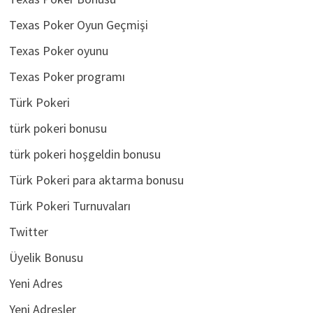
Texas Poker Oyun Geçmişi
Texas Poker oyunu
Texas Poker programı
Türk Pokeri
türk pokeri bonusu
türk pokeri hoşgeldin bonusu
Türk Pokeri para aktarma bonusu
Türk Pokeri Turnuvaları
Twitter
Üyelik Bonusu
Yeni Adres
Yeni Adresler