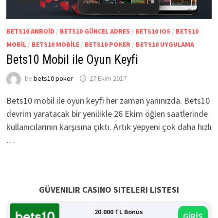
BETS10 ANROID
/
BETS10 GÜNCEL ADRES
/
BETS10 IOS
/
BETS10
MOBIL
/
BETS10 MOBILE
/
BETS10 POKER
/
BETS10 UYGULAMA
Bets10 Mobil ile Oyun Keyfi
by
bets10 poker
27 Ekim 2017
Bets10 mobil ile oyun keyfi her zaman yanınızda. Bets10
devrim yaratacak bir yenilikle 26 Ekim öğlen saatlerinde
kullanıcılarının karşısına çıktı. Artık yepyeni çok daha hızlı
…
GÜVENILIR CASINO SITELERI LISTESI
20.000 TL Bonus
GİRİŞ