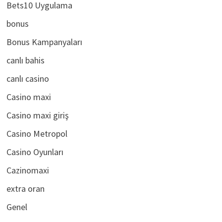
Bets10 Uygulama
bonus
Bonus Kampanyaları
canlı bahis
canlı casino
Casino maxi
Casino maxi giriş
Casino Metropol
Casino Oyunları
Cazinomaxi
extra oran
Genel