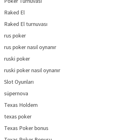
Poker Turnuvası
Raked El
Raked El turnuvası
rus poker
rus poker nasıl oynanır
ruski poker
ruski poker nasıl oynanır
Slot Oyunları
süpernova
Texas Holdem
texas poker
Texas Poker bonus
Texas Poker Bonusu