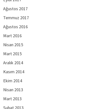
Ağustos 2017
Temmuz 2017
Ağustos 2016
Mart 2016
Nisan 2015
Mart 2015
Aralık 2014
Kasım 2014
Ekim 2014
Nisan 2013
Mart 2013
Şubat 2013