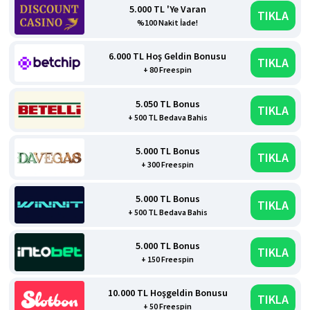
5.000 TL 'Ye Varan
TIKLA
%100 Nakit İade!
6.000 TL Hoş Geldin Bonusu
TIKLA
+ 80 Freespin
5.050 TL Bonus
TIKLA
+ 500 TL Bedava Bahis
5.000 TL Bonus
TIKLA
+ 300 Freespin
5.000 TL Bonus
TIKLA
+ 500 TL Bedava Bahis
5.000 TL Bonus
TIKLA
+ 150 Freespin
10.000 TL Hoşgeldin Bonusu
TIKLA
+ 50 Freespin